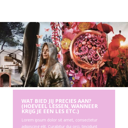
WAT BIED JIJ PRECIES AAN?
(HOEVEEL LESSEN, WANNEER
KRIJG JE EEN LES ETC.)
Lorem ipsum dolor sit amet, consectetur
adipiscing elit. Curabitur dui orci, tincidunt