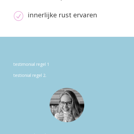
innerlijke rust ervaren
R
testimonial regel 1
testionial regel 2.