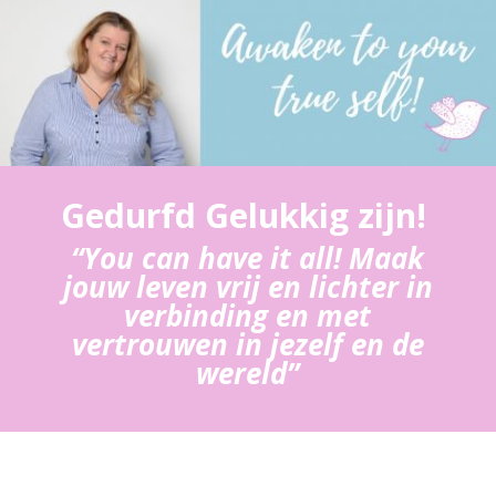
Gedurfd Gelukkig zijn!
“You can have it all! Maak
jouw leven vrij en lichter in
verbinding en met
vertrouwen in jezelf en de
wereld”