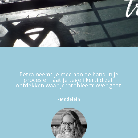
Petra neemt je mee aan de hand in je
proces en laat je tegelijkertijd zelf
ontdekken waar je ‘probleem’ over gaat.
-Madelein