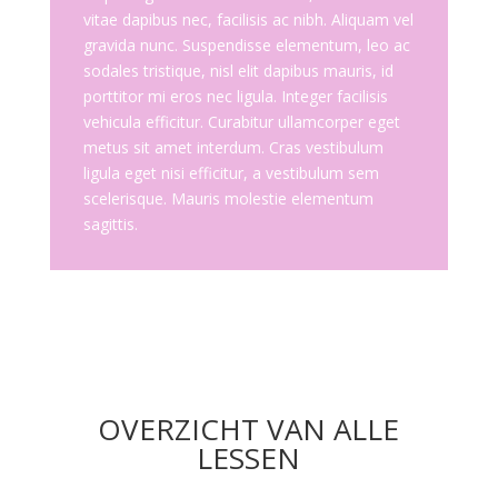
vitae dapibus nec, facilisis ac nibh. Aliquam vel
gravida nunc. Suspendisse elementum, leo ac
sodales tristique, nisl elit dapibus mauris, id
porttitor mi eros nec ligula. Integer facilisis
vehicula efficitur. Curabitur ullamcorper eget
metus sit amet interdum. Cras vestibulum
ligula eget nisi efficitur, a vestibulum sem
scelerisque. Mauris molestie elementum
sagittis.
OVERZICHT VAN ALLE
LESSEN